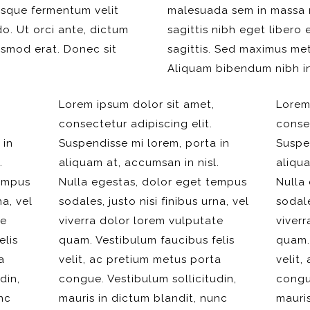
tesque fermentum velit
malesuada sem in massa m
. Ut orci ante, dictum
sagittis nibh eget libero
ismod erat. Donec sit
sagittis. Sed maximus met
Aliquam bibendum nibh i
Lorem ipsum dolor sit amet,
Lorem
consectetur adipiscing elit.
consec
 in
Suspendisse mi lorem, porta in
Suspe
.
aliquam at, accumsan in nisl.
aliqua
tempus
Nulla egestas, dolor eget tempus
Nulla
na, vel
sodales, justo nisi finibus urna, vel
sodale
te
viverra dolor lorem vulputate
viverr
elis
quam. Vestibulum faucibus felis
quam. 
a
velit, ac pretium metus porta
velit,
din,
congue. Vestibulum sollicitudin,
congue
nc
mauris in dictum blandit, nunc
mauris