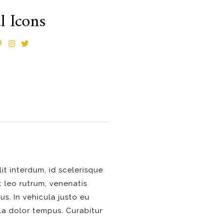
l Icons
lit interdum, id scelerisque
et leo rutrum, venenatis
tus. In vehicula justo eu
ula dolor tempus. Curabitur