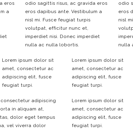
da eros
odio sagittis risus, ac gravida eros
odio s
um a
eros dapibus ante. Vestibulum a
eros 
nisl mi. Fusce feugiat turpis
nisl m
volutpat, efficitur nunc et,
volutp
iet
imperdiet nisi. Donec imperdiet
imperd
nulla ac nulla lobortis.
nulla 
Lorem ipsum dolor sit
Lorem ipsum dolor sit
amet, consectetur ac
amet, consectetur ac
adipiscing elit, fusce
adipiscing elit, fusce
feugiat turpi.
feugiat turpi.
 consectetur adipiscing
Lorem ipsum dolor sit
orta in aliquam at,
amet, consectetur ac
stas, dolor eget tempus
adipiscing elit, fusce
na, vel viverra dolor
feugiat turpi.