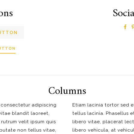
ons
Socia
BUTTON
UTTON
Columns
 consectetur adipiscing
Etiam lacinia tortor sed e
vitae blandit laoreet,
tellus lacinia. Phasellus 
 rutrum velit ipsum quis
libero vitae, placerat lec
putate non tellus vitae,
libero vehicula, at vehic